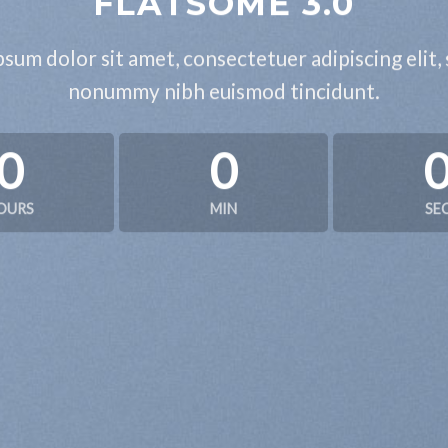
FLATSOME 3.0
sum dolor sit amet, consectetuer adipiscing elit,
nonummy nibh euismod tincidunt.
0
0
OURS
MIN
SE