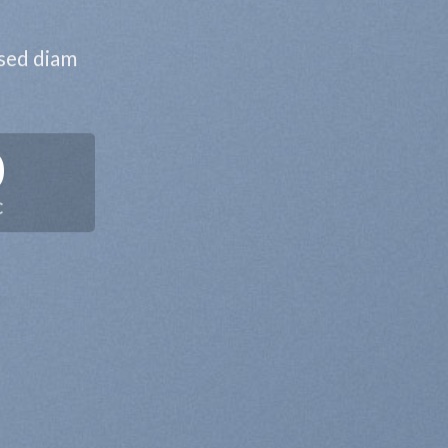
 sed diam
0
C