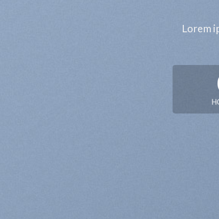
Lorem ip
H